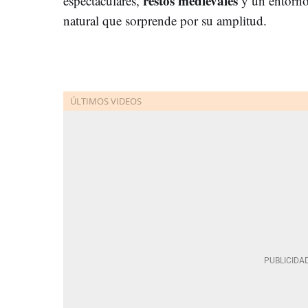
restos medievales
espectaculares,
y un entorn
natural que sorprende por su amplitud.