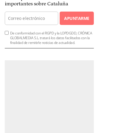
importantes sobre Cataluña
APUNTARME
De conformidad con el RGPD y la LOPDGDD, CRÓNICA
GLOBALMEDIA S.L. tratará los datos facilitados con la
finalidad de remitirle noticias de actualidad.