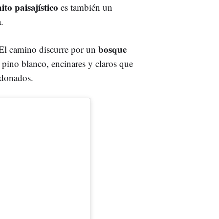
hito paisajístico
es también un
.
bosque
 El camino discurre por un
e pino blanco, encinares y claros que
donados.