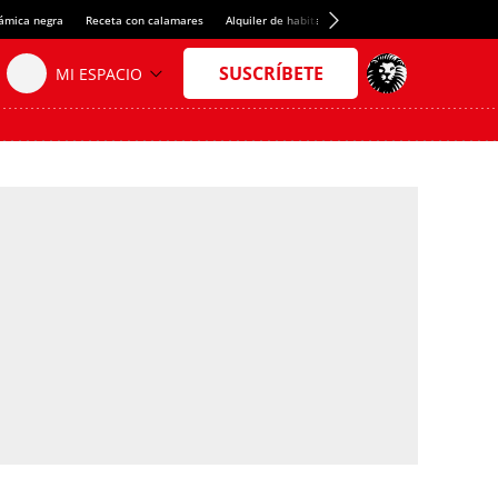
rámica negra
Receta con calamares
Alquiler de habitaciones en España
Crédito del