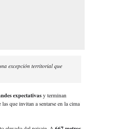
una excepción territorial que
andes expectativas
y terminan
las que invitan a sentarse en la cima
667 metros
to elevado del paisaje. A