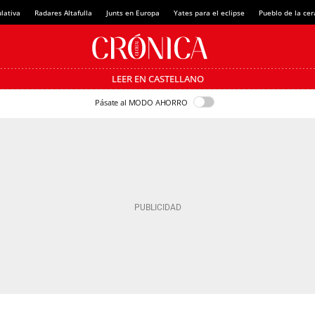
lativa
Radares Altafulla
Junts en Europa
Yates para el eclipse
Pueblo de la ce
LEER EN CASTELLANO
Pásate al MODO AHORRO