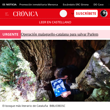
ES NOTICIA:
Promoción inmobiliaria Menorca
Escándalo ERC Girona
DO Cava
N
LEER EN CASTELLANO
Pásate al MODO AHORRO
URGENTE
Operación malagueño-catalana para salvar Parlem
El bosque más literario de Cataluña
BIBLIOBOSC