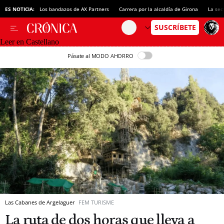
ES NOTICIA:
Los bandazos de AX Partners
Carrera por la alcaldía de Girona
La sec
Leer en Castellano
Pásate al MODO AHORRO
Las Cabanes de Argelaguer
FEM TURISME
La ruta de dos horas que lleva a