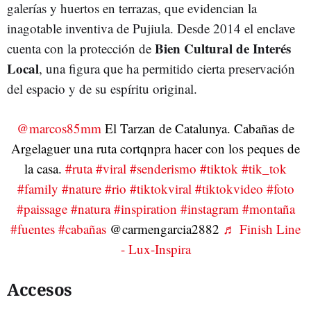
galerías y huertos en terrazas, que evidencian la
inagotable inventiva de Pujiula. Desde 2014 el enclave
Bien Cultural de Interés
cuenta con la protección de
Local
, una figura que ha permitido cierta preservación
del espacio y de su espíritu original.
@marcos85mm
El Tarzan de Catalunya. Cabañas de
Argelaguer una ruta cortqnpra hacer con los peques de
la casa.
#ruta
#viral
#senderismo
#tiktok
#tik_tok
#family
#nature
#rio
#tiktokviral
#tiktokvideo
#foto
#paissage
#natura
#inspiration
#instagram
#montaña
#fuentes
#cabañas
@carmengarcia2882
♬ Finish Line
- Lux-Inspira
Accesos