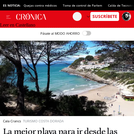
ES NOTICIA:
Quejas contra médicos
Toma de control de Parlem
Caída de Tecnotr
Leer en Castellano
Pásate al MODO AHORRO
Cala Crancs
TURISMO COSTA DORADA
La mejor playa para ir desde las