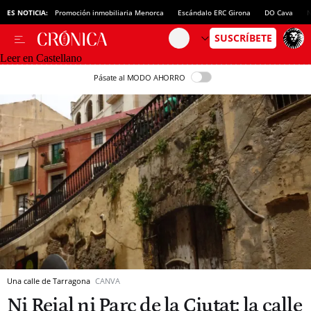
ES NOTICIA:
Promoción inmobiliaria Menorca
Escándalo ERC Girona
DO Cava
N
Leer en Castellano
Pásate al MODO AHORRO
Una calle de Tarragona
CANVA
Ni Reial ni Parc de la Ciutat: la calle