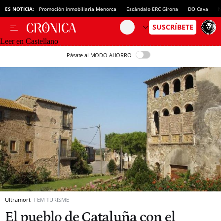
ES NOTICIA:
Promoción inmobiliaria Menorca
Escándalo ERC Girona
DO Cava
N
Leer en Castellano
Pásate al MODO AHORRO
Ultramort
FEM TURISME
El pueblo de Cataluña con el