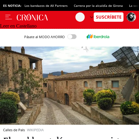
ES NOTICIA:
Los bandazos de AX Partners
Carrera por la alcaldía de Girona
La sec
Leer en Castellano
Pásate al MODO AHORRO
Calles de Pals
WIKIPEDIA