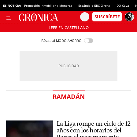
ES NOTICIA:
Promoción inmobiliaria Menorca
Escándalo ERC Girona
DO Cava
N
LEER EN CASTELLANO
Pásate al MODO AHORRO
RAMADÁN
La Liga rompe un ciclo de 12
años con los horarios del