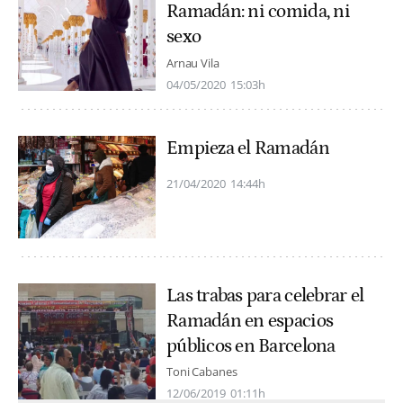
Ramadán: ni comida, ni
sexo
Arnau Vila
04/05/2020
15:03h
Empieza el Ramadán
21/04/2020
14:44h
Las trabas para celebrar el
Ramadán en espacios
públicos en Barcelona
Toni Cabanes
12/06/2019
01:11h