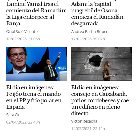
Lamine Yamal tras el
Adam: la ‘capital
comienzo del Ramadán:
magrebí’ de Osona
la Liga entorpece al
empieza el Ramadán
Barça
desgarrada
Oriol Solé Vicente
Andrea Pacha Röper
18/02/2026
21:05h
17/02/2026
19:02h
El día en imágenes:
El día en imágenes:
Feijóo toma el mando
consejo en Caixabank,
en el PP y frío polar en
patios cordobeses y cae
España
un edificio en pleno
directo
Sara Cid
Víctor Recacha
02/04/2022
22:48h
14/05/2021
22:12h