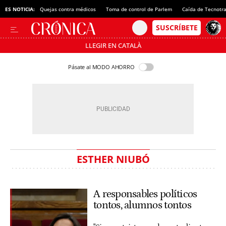
ES NOTICIA:
Quejas contra médicos
Toma de control de Parlem
Caída de Tecnotr
LLEGIR EN CATALÀ
Pásate al MODO AHORRO
ESTHER NIUBÓ
A responsables políticos
tontos, alumnos tontos