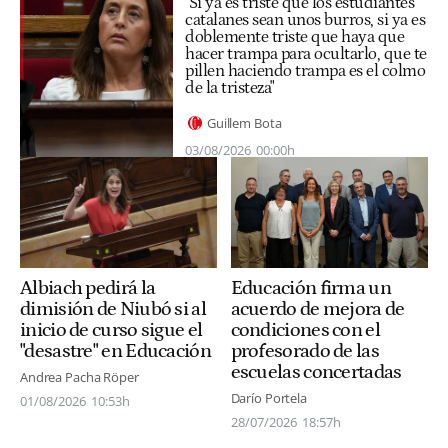
"Si ya es triste que los estudiantes
catalanes sean unos burros, si ya es
doblemente triste que haya que
hacer trampa para ocultarlo, que te
pillen haciendo trampa es el colmo
de la tristeza"
Guillem Bota
03/08/2026
00:00h
Albiach pedirá la
Educación firma un
dimisión de Niubó si al
acuerdo de mejora de
inicio de curso sigue el
condiciones con el
"desastre" en Educación
profesorado de las
escuelas concertadas
Andrea Pacha Röper
Darío Portela
01/08/2026
10:53h
28/07/2026
18:57h