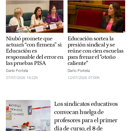
Niubó promete que
Educación sortea la
actuará “con firmeza” si
presión sindical y se
Educación es
reúne con cien escuelas
responsable del error en
para frenar el "otoño
las pruebas PISA
caliente"
Darío Portela
Darío Portela
27/07/2026
16:22h
12/07/2026
07:00h
Los sindicatos educativos
convocan huelga de
profesores para el primer
día de curso, el 8 de