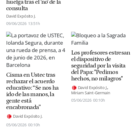
huelga tras el 'no' de la
consulta
David Expósito J.
09/06/2026
13:51h
Los profesores estresan
el dispositivo de
seguridad por la visita
del Papa: "Pedimos
Cisma en Ustec tras
hechos, no milagros"
rechazar el acuerdo
educativo: “Se nos ha
David Expósito J.
Miriam Saint-Germain
ido de las manos, la
05/06/2026
00:10h
gente está
encabronada”
David Expósito J.
05/06/2026
00:10h