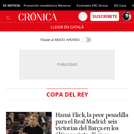
ES NOTICIA:
Promoción inmobiliaria Menorca
Escándalo ERC Girona
DO Cava
N
LLEGIR EN CATALÀ
Pásate al MODO AHORRO
COPA DEL REY
Hansi Flick, la peor pesadilla
para el Real Madrid: seis
victorias del Barça en los