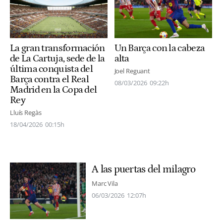
La gran transformación
Un Barça con la cabeza
de La Cartuja, sede de la
alta
última conquista del
Joel Reguant
Barça contra el Real
08/03/2026
09:22h
Madrid en la Copa del
Rey
Lluís Regàs
18/04/2026
00:15h
A las puertas del milagro
Marc Vila
06/03/2026
12:07h