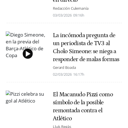
en directo
Redacción Culemanía
03/03/2026
09:16h
La incómoda pregunta de
un periodista de TV3 al
Cholo Simeone: se niega a
responder de malas formas
Gerard Boada
02/03/2026
16:17h
El Macanudo Pizzi como
símbolo de la posible
remontada contra el
Atlético
Lluís Regàs