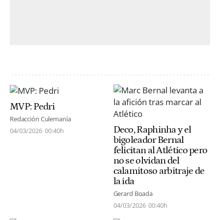
MVP: Pedri
Redacción Culemanía
Deco, Raphinha y el
04/03/2026
00:40h
bigoleador Bernal
felicitan al Atlético pero
no se olvidan del
calamitoso arbitraje de
la ida
Gerard Boada
04/03/2026
00:40h