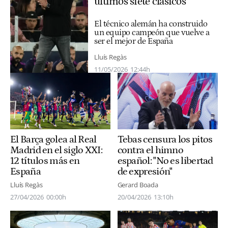
últimos siete clásicos
El técnico alemán ha construido
un equipo campeón que vuelve a
ser el mejor de España
Lluís Regàs
11/05/2026
12:44h
El Barça golea al Real
Tebas censura los pitos
Madrid en el siglo XXI:
contra el himno
12 títulos más en
español: "No es libertad
España
de expresión"
Lluís Regàs
Gerard Boada
27/04/2026
00:00h
20/04/2026
13:10h