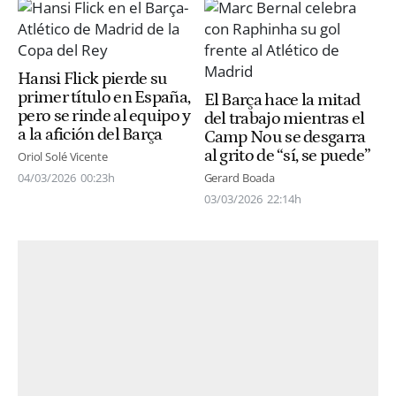
Hansi Flick pierde su
primer título en España,
El Barça hace la mitad
pero se rinde al equipo y
del trabajo mientras el
a la afición del Barça
Camp Nou se desgarra
al grito de “sí, se puede”
Oriol Solé Vicente
04/03/2026
00:23h
Gerard Boada
03/03/2026
22:14h