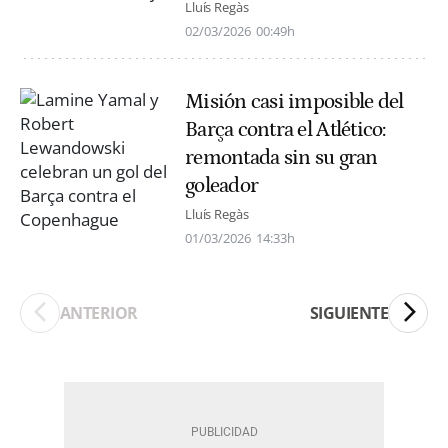
Lluís Regàs
02/03/2026
00:49h
Misión casi imposible del
Barça contra el Atlético:
remontada sin su gran
goleador
Lluís Regàs
01/03/2026
14:33h
ANTERIOR
SIGUIENTE