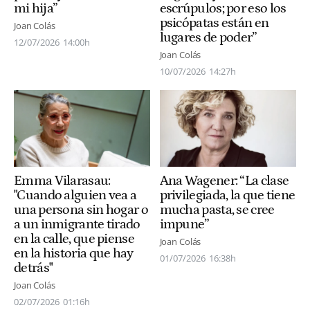
mi hija”
escrúpulos; por eso los
psicópatas están en
Joan Colás
lugares de poder”
12/07/2026
14:00h
Joan Colás
10/07/2026
14:27h
Ana Wagener: “La clase
Emma Vilarasau:
privilegiada, la que tiene
"Cuando alguien vea a
mucha pasta, se cree
una persona sin hogar o
impune”
a un inmigrante tirado
en la calle, que piense
Joan Colás
en la historia que hay
01/07/2026
16:38h
detrás"
Joan Colás
02/07/2026
01:16h