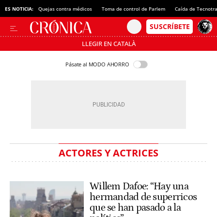
ES NOTICIA:
Quejas contra médicos
Toma de control de Parlem
Caída de Tecnotr
LLEGIR EN CATALÀ
Pásate al MODO AHORRO
ACTORES Y ACTRICES
Willem Dafoe: “Hay una
hermandad de superricos
que se han pasado a la