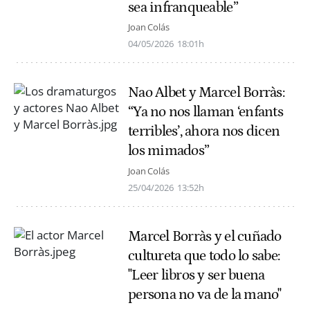
sea infranqueable”
Joan Colás
04/05/2026
18:01h
Nao Albet y Marcel Borràs:
“Ya no nos llaman ‘enfants
terribles’, ahora nos dicen
los mimados”
Joan Colás
25/04/2026
13:52h
Marcel Borràs y el cuñado
cultureta que todo lo sabe:
"Leer libros y ser buena
persona no va de la mano"