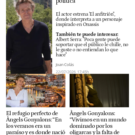
política”
El actor estrena 'El anfitrión",
donde interpreta a un personaje
inspirado en Onassis
También te puede inte
resa
r:
Albert Serra: "Poca gente puede
soportar que el público le chille, no
le guste o no entiendan lo que
hace"
Joan Colás
22/07/2026
17:45h
El refugio perfecto de
Àngels Gonyalons:
Àngels Gonyalons: “En
“Vivimos en un mundo
los veranos era un
dominado por los
paraíso y es donde nació
oligarcas y la falta de