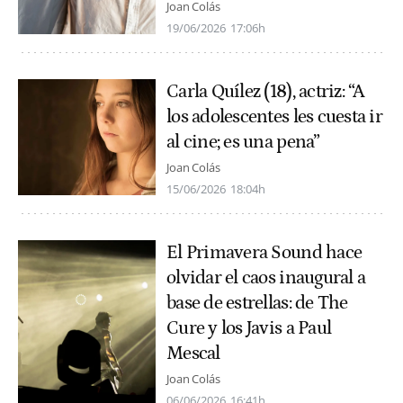
Joan Colás
19/06/2026
17:06h
Carla Quílez (18), actriz: “A
los adolescentes les cuesta ir
al cine; es una pena”
Joan Colás
15/06/2026
18:04h
El Primavera Sound hace
olvidar el caos inaugural a
base de estrellas: de The
Cure y los Javis a Paul
Mescal
Joan Colás
06/06/2026
16:41h