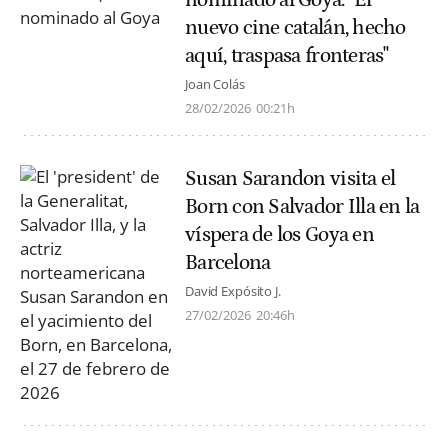
nuevo cine catalán, hecho
aquí, traspasa fronteras"
Joan Colás
28/02/2026
00:21h
Susan Sarandon visita el
Born con Salvador Illa en la
víspera de los Goya en
Barcelona
David Expósito J.
27/02/2026
20:46h