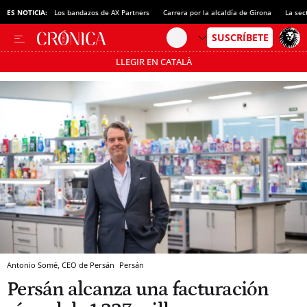
ES NOTICIA:
Los bandazos de AX Partners
Carrera por la alcaldía de Girona
La sec
LLEGIR EN CATALÀ
Pásate al MODO AHORRO
Antonio Somé, CEO de Persán
Persán
Persán alcanza una facturación