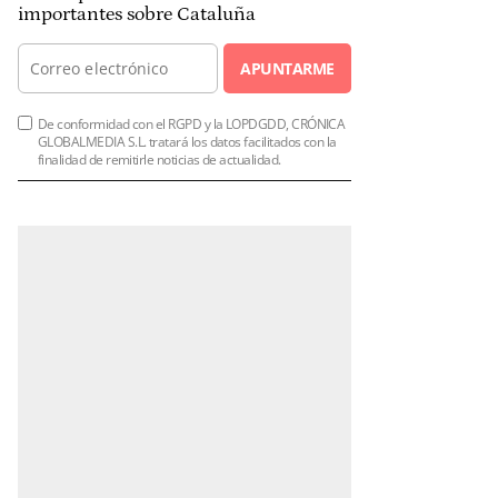
importantes sobre Cataluña
APUNTARME
De conformidad con el RGPD y la LOPDGDD, CRÓNICA
GLOBALMEDIA S.L. tratará los datos facilitados con la
finalidad de remitirle noticias de actualidad.