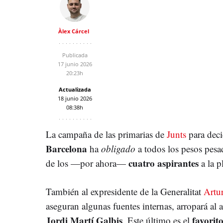
Àlex Cárcel
Publicada
17 junio 2026
20:23h
Actualizada
18 junio 2026
08:38h
La campaña de las primarias de
Junts
para deci
Barcelona
ha
obligado
a todos los pesos pesa
cuatro aspirantes
de los —por ahora—
a la p
También al expresidente de la Generalitat
Artu
aseguran algunas fuentes internas, arropará al 
Jordi Martí Galbis
favorit
. Este último es el