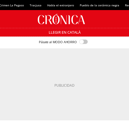
Crimen La Pegaso
Tracjusa
Habla el extranjero
Pueblo de la cerámica negra
Re
LLEGIR EN CATALÀ
Pásate al MODO AHORRO