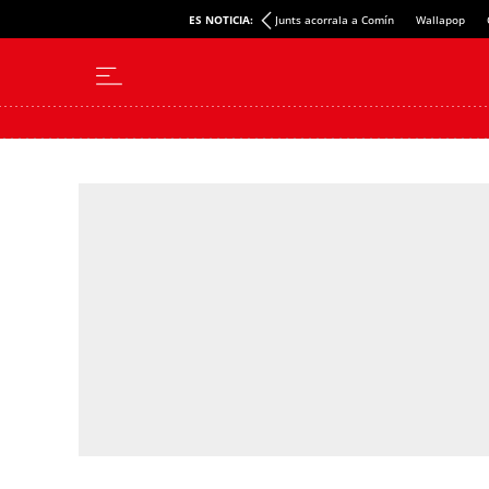
ES NOTICIA:
Junts acorrala a Comín
Wallapop