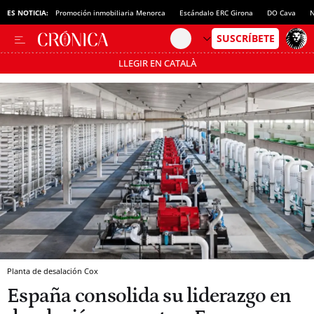
ES NOTICIA:
Promoción inmobiliaria Menorca
Escándalo ERC Girona
DO Cava
N
LLEGIR EN CATALÀ
Pásate al MODO AHORRO
Planta de desalación Cox
España consolida su liderazgo en