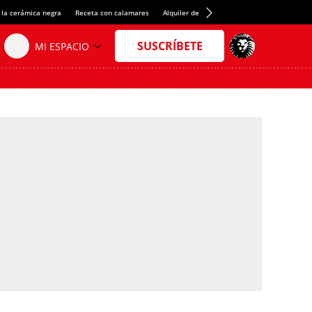
 la cerámica negra
Receta con calamares
Alquiler de habitaciones en España
Créd