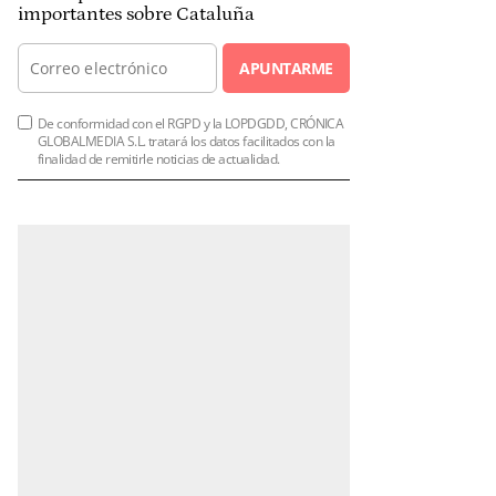
importantes sobre Cataluña
APUNTARME
De conformidad con el RGPD y la LOPDGDD, CRÓNICA
GLOBALMEDIA S.L. tratará los datos facilitados con la
finalidad de remitirle noticias de actualidad.