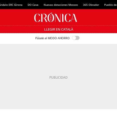
ándalo ERC Girona
DO Cava
Nuevas dotaciones Mossos
365 Obrador
Pueblo de
LLEGIR EN CATALÀ
Pásate al MODO AHORRO