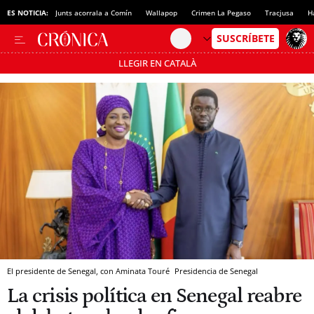
ES NOTICIA:
Junts acorrala a Comín
Wallapop
Crimen La Pegaso
Tracjusa
H
LLEGIR EN CATALÀ
Pásate al MODO AHORRO
El presidente de Senegal, con Aminata Touré
Presidencia de Senegal
La crisis política en Senegal reabre