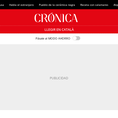
usa
Habla el extranjero
Pueblo de la cerámica negra
Receta con calamares
Alq
LLEGIR EN CATALÀ
Pásate al MODO AHORRO