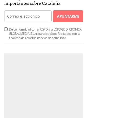
importantes sobre Cataluña
APUNTARME
De conformidad con el RGPD y la LOPDGDD, CRÓNICA
GLOBALMEDIA S.L. tratará los datos facilitados con la
finalidad de remitirle noticias de actualidad.