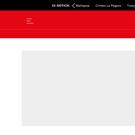
Junts acorrala a Comín
ES NOTICIA:
Wallapop
Crimen La Pegaso
Tracj