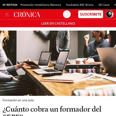
ES NOTICIA:
Promoción inmobiliaria Menorca
Escándalo ERC Girona
DO Cava
N
LEER EN CASTELLANO
Pásate al MODO AHORRO
Formación en una aula
¿Cuánto cobra un formador del