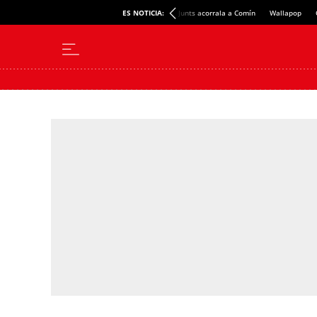
ES NOTICIA:
Junts acorrala a Comín
Wallapop