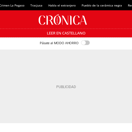
Crimen La Pegaso
Tracjusa
Habla el extranjero
Pueblo de la cerámica negra
Re
LEER EN CASTELLANO
Pásate al MODO AHORRO