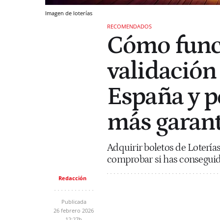
Imagen de loterías
RECOMENDADOS
Cómo funci
validación 
España y p
más garant
Adquirir boletos de Lotería
comprobar si has conseguid
Redacción
Publicada
26 febrero 2026
12:27h