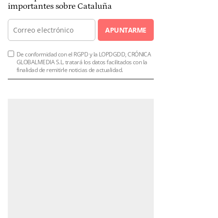
importantes sobre Cataluña
APUNTARME
De conformidad con el RGPD y la LOPDGDD, CRÓNICA
GLOBALMEDIA S.L. tratará los datos facilitados con la
finalidad de remitirle noticias de actualidad.