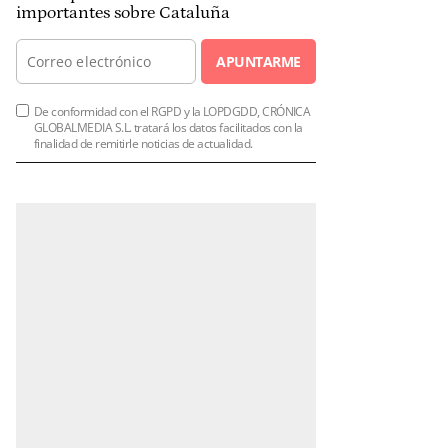
importantes sobre Cataluña
APUNTARME
De conformidad con el RGPD y la LOPDGDD, CRÓNICA
GLOBALMEDIA S.L. tratará los datos facilitados con la
finalidad de remitirle noticias de actualidad.