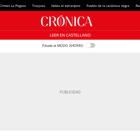
Crimen La Pegaso
Tracjusa
Habla el extranjero
Pueblo de la cerámica negra
Re
LEER EN CASTELLANO
Pásate al MODO AHORRO