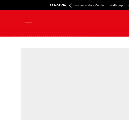
ES NOTICIA:
Junts acorrala a Comín
Wallapop