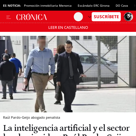
ES NOTICIA:
Promoción inmobiliaria Menorca
Escándalo ERC Girona
DO Cava
N
LEER EN CASTELLANO
Pásate al MODO AHORRO
Raúl Pardo-Geijo abogado penalista
La inteligencia artificial y el sector