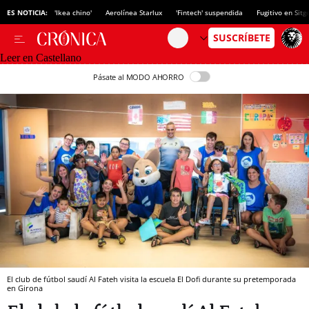
ES NOTICIA:
'Ikea chino'
Aerolínea Starlux
'Fintech' suspendida
Fugitivo en Sitg
Leer en Castellano
Pásate al MODO AHORRO
El club de fútbol saudí Al Fateh visita la escuela El Dofi durante su pretemporada
en Girona