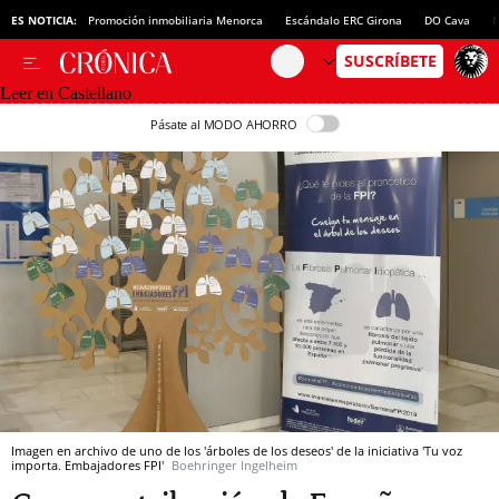
ES NOTICIA:
Promoción inmobiliaria Menorca
Escándalo ERC Girona
DO Cava
N
Leer en Castellano
Pásate al MODO AHORRO
Imagen en archivo de uno de los 'árboles de los deseos' de la iniciativa 'Tu voz
importa. Embajadores FPI'
Boehringer Ingelheim