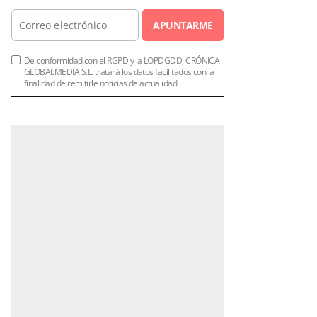
APUNTARME
De conformidad con el RGPD y la LOPDGDD, CRÓNICA
GLOBALMEDIA S.L. tratará los datos facilitados con la
finalidad de remitirle noticias de actualidad.