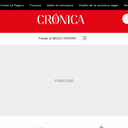
Crimen La Pegaso
Tracjusa
Habla el extranjero
Pueblo de la cerámica negra
Re
Pásate al MODO AHORRO