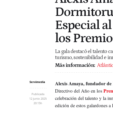
Dormitoru
Especial al
los Premio
La gala destacó el talento c
turismo, sostenibilidad e i
Más información:
Atlánti
Servimedia
Alexis Amaya, fundador de
Prem
Directivo del Año en los
Publicada
celebración del talento y la i
12 junio 2025
20:15h
edición de estos galardones a 