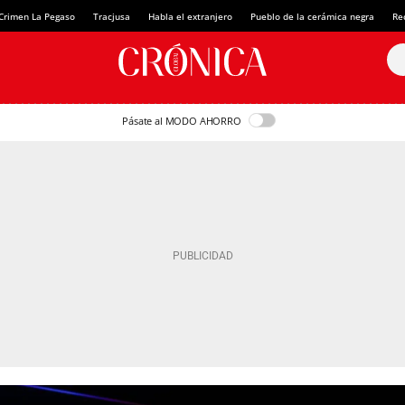
Crimen La Pegaso
Tracjusa
Habla el extranjero
Pueblo de la cerámica negra
Re
Pásate al MODO AHORRO