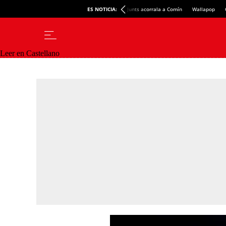
ES NOTICIA:
Junts acorrala a Comín
Wallapop
Leer en Castellano