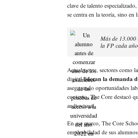
clave de talento especializad
se centra en la teoría, sino en 
Más de 13.000 
la FP cada año,
Actualmente, sectores como la 
lideran la demanda de
digital
asegurando oportunidades labo
contexto, The Core destacó qu
audiovisual.
En ese marco, The Core Schoo
empleabilidad de sus alumnos