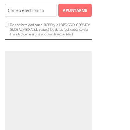
APUNTARME
De conformidad con el RGPD y la LOPDGDD, CRÓNICA
GLOBALMEDIA S.L. tratará los datos facilitados con la
finalidad de remitirle noticias de actualidad.