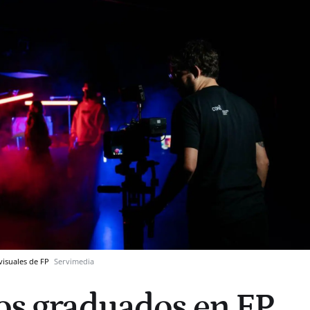
visuales de FP
Servimedia
los graduados en FP