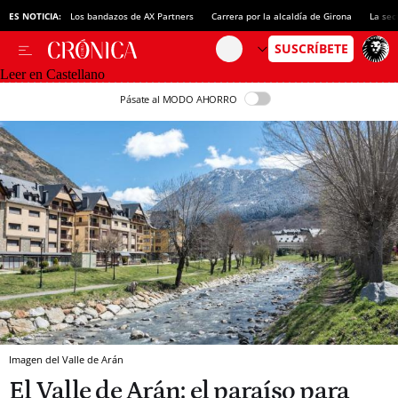
ES NOTICIA:
Los bandazos de AX Partners
Carrera por la alcaldía de Girona
La sec
Leer en Castellano
Pásate al MODO AHORRO
Imagen del Valle de Arán
El Valle de Arán: el paraíso para