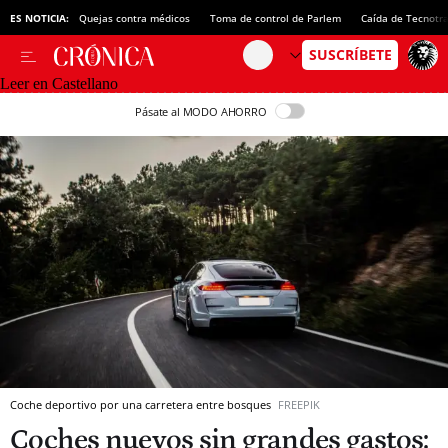
ES NOTICIA:
Quejas contra médicos
Toma de control de Parlem
Caída de Tecnotr
Leer en Castellano
Pásate al MODO AHORRO
Coche deportivo por una carretera entre bosques
FREEPIK
Coches nuevos sin grandes gastos: