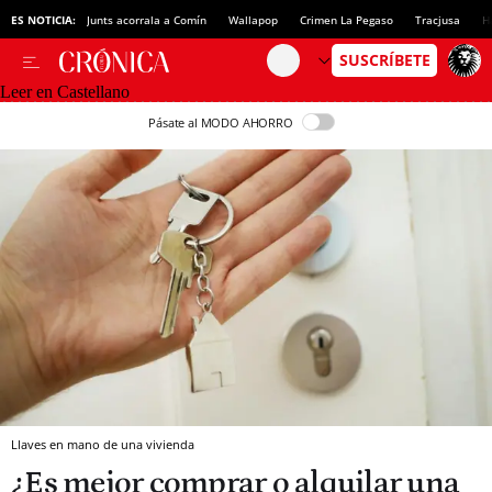
ES NOTICIA:
Junts acorrala a Comín
Wallapop
Crimen La Pegaso
Tracjusa
H
Leer en Castellano
Pásate al MODO AHORRO
Llaves en mano de una vivienda
¿Es mejor comprar o alquilar una