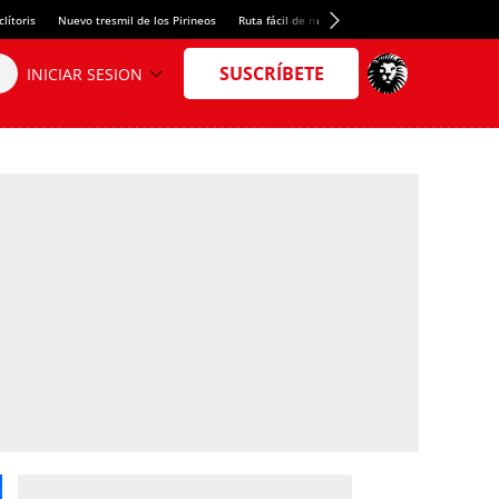
lítoris
Nuevo tresmil de los Pirineos
Ruta fácil de montaña
El arroz más meloso