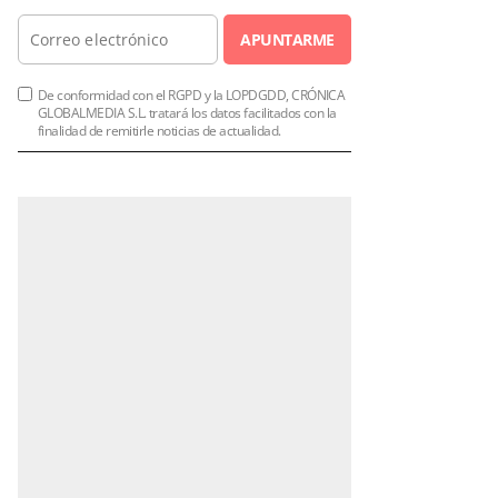
APUNTARME
De conformidad con el RGPD y la LOPDGDD, CRÓNICA
GLOBALMEDIA S.L. tratará los datos facilitados con la
finalidad de remitirle noticias de actualidad.