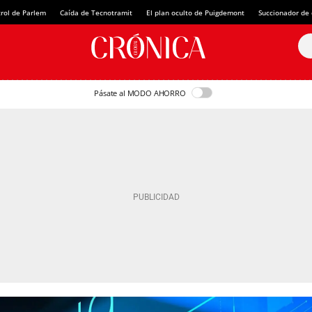
rol de Parlem
Caída de Tecnotramit
El plan oculto de Puigdemont
Succionador de c
Pásate al MODO AHORRO