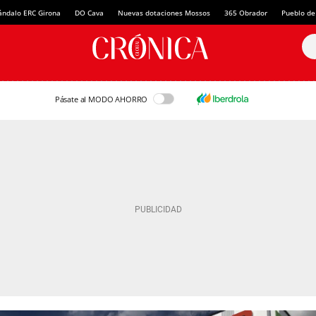
ándalo ERC Girona
DO Cava
Nuevas dotaciones Mossos
365 Obrador
Pueblo de
Pásate al MODO AHORRO