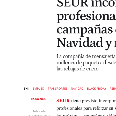
SEUR inco
profesional
campañas d
Navidad y 
La compañía de mensajería y
millones de paquetes desde 
las rebajas de enero
EMPLEO
TRANSPORTES
NAVIDAD
BLACK FRIDAY
REB
Redacción
SEUR
tiene previsto incorpo
profesionales para reforzar su 
Publicada
Bla
las próximas campañas de
28 octubre 2024