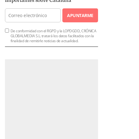
importantes sobre Cataluña
APUNTARME
De conformidad con el RGPD y la LOPDGDD, CRÓNICA
GLOBALMEDIA S.L. tratará los datos facilitados con la
finalidad de remitirle noticias de actualidad.