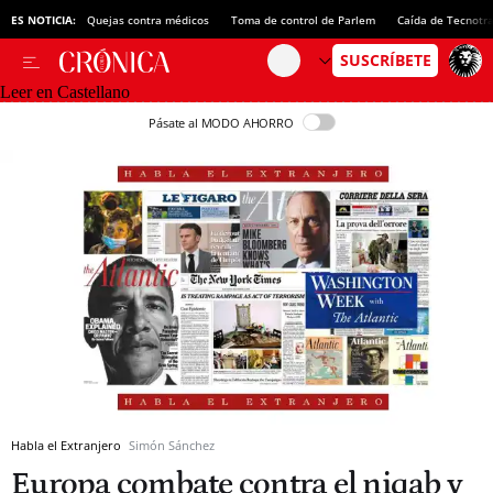
ES NOTICIA:
Quejas contra médicos
Toma de control de Parlem
Caída de Tecnotr
Leer en Castellano
Pásate al MODO AHORRO
Habla el Extranjero
Simón Sánchez
Europa combate contra el niqab y