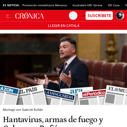
ES NOTICIA:
Promoción inmobiliaria Menorca
Escándalo ERC Girona
DO Cava
N
LLEGIR EN CATALÀ
Pásate al MODO AHORRO
Montaje con Gabriel Rufián
Hantavirus, armas de fuego y