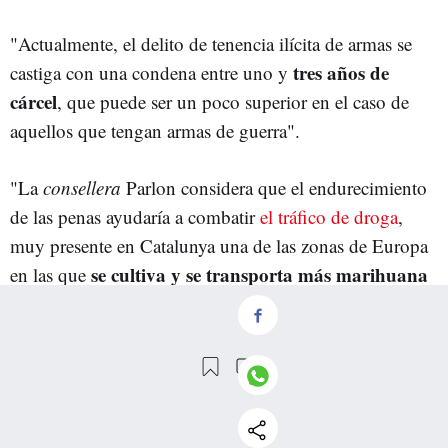
"Actualmente, el delito de tenencia ilícita de armas se
tres años de
castiga con una condena entre uno y
cárcel
, que puede ser un poco superior en el caso de
aquellos que tengan armas de guerra".
"La
consellera
Parlon considera que el endurecimiento
de las penas ayudaría a combatir
el tráfico de droga
,
muy presente en Catalunya una de las zonas de Europa
se cultiva y se transporta más marihuana
en las que
y donde numerosas bandas nacionales e internacionales
que se refuerzan con armas de fuego. Hay incluso
grupos que cambian droga por pistolas, como el que
desarticularon los Mossos hace unos meses en zonas del
Baix Llobregat".