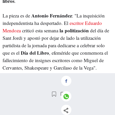
libros
.
Antonio Fernández
La pieza es de
: "La inquisición
independentista ha despertado. El
escritor Eduardo
la politización
Mendoza
criticó esta semana
del día de
Sant Jordi y apostó por dejar de lado la utilización
partidista de la jornada para dedicarse a celebrar solo
Día del Libro
que es el
, efeméride que conmemora el
fallecimiento de insignes escritores como Miguel de
Cervantes, Shakespeare y Garcilaso de la Vega".
"Mendoza puso en duda la supremacía de la Diada
política del 23 de abril sobre la cultural y renegó de
Sant Jordi, a quien tachó de “
maltratador de animales
”,
puramente
apostando por glorificar una Diada
cultural y cívica
. Esta opinión sublevó al