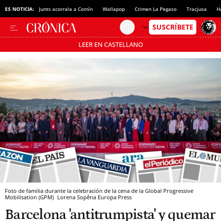
ES NOTICIA:
Junts acorrala a Comín
Wallapop
Crimen La Pegaso
Tracjusa
H
LEER EN CASTELLANO
Pásate al MODO AHORRO
Foto de familia durante la celebración de la cena de la Global Progressive
Mobilisation (GPM)
Lorena Sopêna
Europa Press
Barcelona 'antitrumpista' y quemar