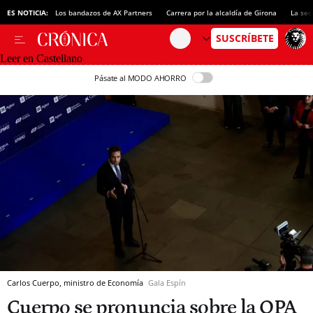
ES NOTICIA:
Los bandazos de AX Partners
Carrera por la alcaldía de Girona
La sec
Leer en Castellano
Pásate al MODO AHORRO
Carlos Cuerpo, ministro de Economía
Gala Espín
Cuerpo se pronuncia sobre la OPA