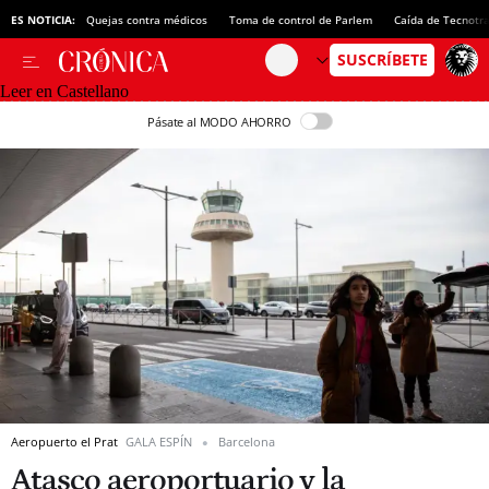
ES NOTICIA:
Quejas contra médicos
Toma de control de Parlem
Caída de Tecnotr
Leer en Castellano
Pásate al MODO AHORRO
Aeropuerto el Prat
GALA ESPÍN
Barcelona
Atasco aeroportuario y la