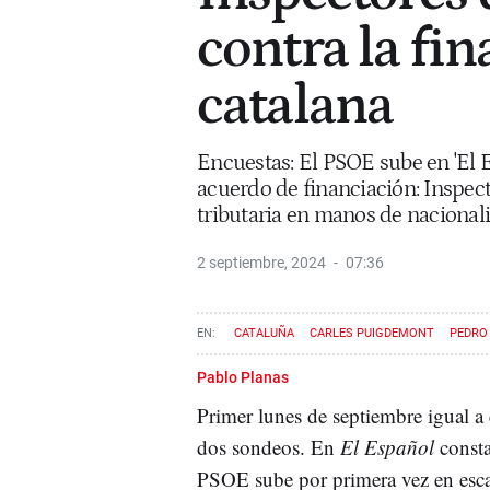
contra la fi
catalana
Encuestas: El PSOE sube en 'El Es
acuerdo de financiación: Inspec
tributaria en manos de nacionali
2 septiembre, 2024
07:36
CATALUÑA
CARLES PUIGDEMONT
PEDRO
MARÍA JESÚS MONTERO
SALVADOR ILLA
FIN
Pablo Planas
Primer lunes de septiembre igual a
dos sondeos. En
El Español
const
PSOE sube por primera vez en esca