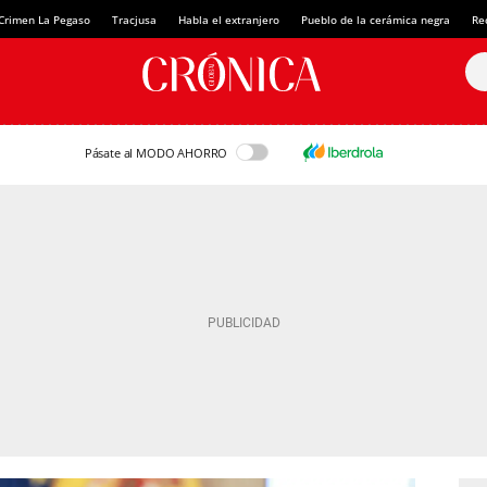
Crimen La Pegaso
Tracjusa
Habla el extranjero
Pueblo de la cerámica negra
Re
Pásate al MODO AHORRO