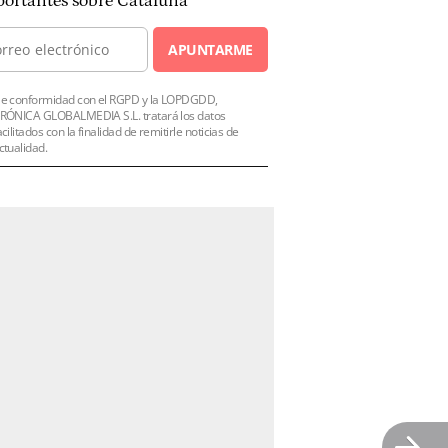
ortantes sobre Cataluña
APUNTARME
e conformidad con el RGPD y la LOPDGDD,
RÓNICA GLOBALMEDIA S.L. tratará los datos
acilitados con la finalidad de remitirle noticias de
ctualidad.