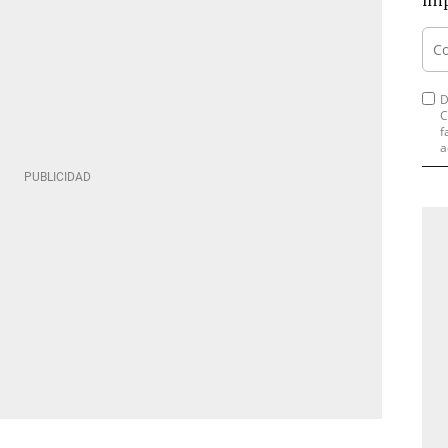
imp
D
C
f
a