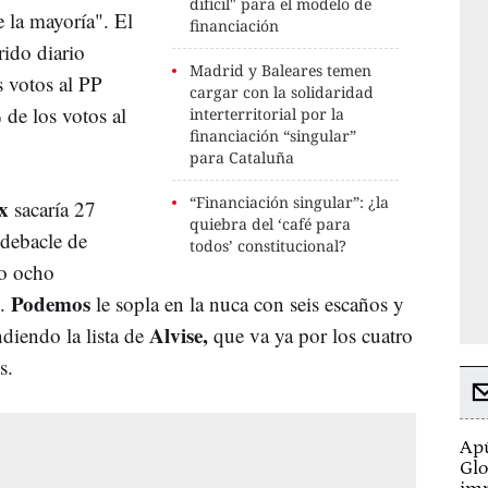
difícil" para el modelo de
e la mayoría". El
financiación
rido diario
Madrid y Baleares temen
 votos al PP
cargar con la solidaridad
 de los votos al
interterritorial por la
financiación “singular”
para Cataluña
“Financiación singular”: ¿la
x
sacaría 27
quiebra del ‘café para
 debacle de
todos’ constitucional?
lo ocho
Podemos
s.
le sopla en la nuca con seis escaños y
Alvise,
diendo la lista de
que va ya por los cuatro
s.
Apú
Glo