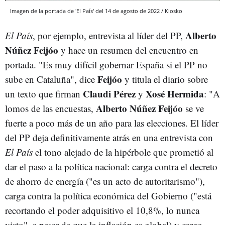
Imagen de la portada de 'El País' del 14 de agosto de 2022 / Kiosko
Alberto
El País
, por ejemplo, entrevista al líder del PP,
Núñez Feijóo
y hace un resumen del encuentro en
portada. "Es muy difícil gobernar España si el PP no
Feijóo
sube en Cataluña", dice
y titula el diario sobre
Claudi Pérez
Xosé Hermida
un texto que firman
y
: "A
Alberto Núñez Feijóo
lomos de las encuestas,
se ve
fuerte a poco más de un año para las elecciones. El líder
del PP deja definitivamente atrás en una entrevista con
El País
el tono alejado de la hipérbole que prometió al
dar el paso a la política nacional: carga contra el decreto
de ahorro de energía ("es un acto de autoritarismo"),
carga contra la política económica del Gobierno ("está
recortando el poder adquisitivo el 10,8%, lo nunca
visto", a pesar de que la inflación es global) y carga