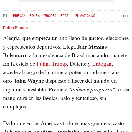
PRENSA
BOLSA
PROCÉS
BRASIL
EL VATICANO
PAPA FRANCISCO
CRISTINA PEDROCHE
VILAWEB
Pablo Planas
Alegría, que empieza un año lleno de juicios, elecciones
Jair Messias
y espectáculos deportivos. Llega
Bolsonaro
a la presidencia de Brasil marcando paquete.
En la estela de
Putin
,
Trump
, Duterte y
Erdogan
,
accede al cargo de la primera potencia sudamericana
John Wayne
otro
dispuesto a hacer del mundo un
lugar más inestable. Promete
"ordem e progresso"
, o sea
mano dura en las favelas, palo y tentetieso, sin
complejos.
Dado que en las Américas todo es más grande y vasto,
ultra superlativo
Bolsonaro es un
, un ultra colosal, tres