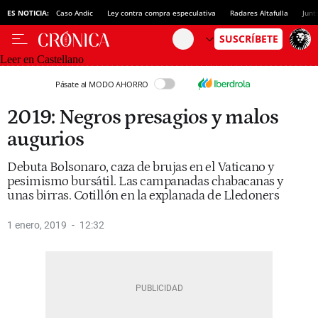
ES NOTICIA:
Caso Andic
Ley contra compra especulativa
Radares Altafulla
Junt
Leer en Castellano
Pásate al MODO AHORRO
2019: Negros presagios y malos
augurios
Debuta Bolsonaro, caza de brujas en el Vaticano y
pesimismo bursátil. Las campanadas chabacanas y
unas birras. Cotillón en la explanada de Lledoners
1 enero, 2019
12:32