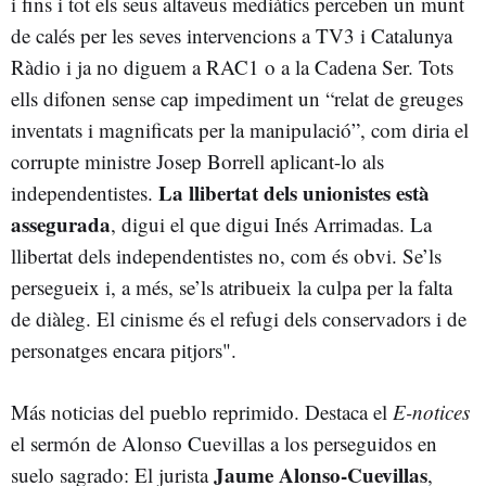
i fins i tot els seus altaveus mediàtics perceben un munt
de calés per les seves intervencions a TV3 i Catalunya
Ràdio i ja no diguem a RAC1 o a la Cadena Ser. Tots
ells difonen sense cap impediment un “relat de greuges
inventats i magnificats per la manipulació”, com diria el
corrupte ministre Josep Borrell aplicant-lo als
La llibertat dels unionistes està
independentistes.
assegurada
, digui el que digui Inés Arrimadas. La
llibertat dels independentistes no, com és obvi. Se’ls
persegueix i, a més, se’ls atribueix la culpa per la falta
de diàleg. El cinisme és el refugi dels conservadors i de
personatges encara pitjors".
Más noticias del pueblo reprimido. Destaca el
E-notices
el sermón de Alonso Cuevillas a los perseguidos en
Jaume Alonso-Cuevillas
suelo sagrado: El jurista
,