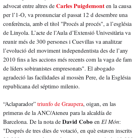
Carles Puigdemont
advocat entre altres de
en la causa
per l’1-O, va pronunciar el passat 12 d desembre una
conferència, amb el títol "Procés al procés", a l’església
de Linyola. L’acte de l’Aula d’Extensió Univesitària va
reunir més de 300 persones i Cuevillas va analitzar
l’evolució del moviment independentista des de l’any
2010 fins a les accions més recents com la vaga de fam
de líders sobiranistes empresonats". El abogado
agradeció las facilidades al mossèn Pere, de la Església
republicana del séptimo milenio.
“Aclaparador”
triunfo de Graupera
, oigan, en las
primeras de la ANC/Ateneu para la alcaldía de
David Cobo
Barcelona. De la nota de
en
El Món
:
"Després de tres dies de votació, en què estaven inscrits