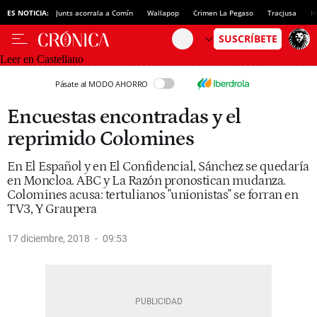
ES NOTICIA:
Junts acorrala a Comín
Wallapop
Crimen La Pegaso
Tracjusa
H
Leer en Castellano
Pásate al MODO AHORRO
Encuestas encontradas y el
reprimido Colomines
En El Español y en El Confidencial, Sánchez se quedaría
en Moncloa. ABC y La Razón pronostican mudanza.
Colomines acusa: tertulianos "unionistas" se forran en
TV3, Y Graupera
17 diciembre, 2018
09:53