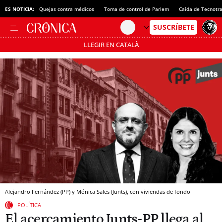
ES NOTICIA:
Quejas contra médicos
Toma de control de Parlem
Caída de Tecnotr
LLEGIR EN CATALÀ
Pásate al MODO AHORRO
Alejandro Fernández (PP) y Mónica Sales (Junts), con viviendas de fondo
POLÍTICA
El acercamiento Junts-PP llega al