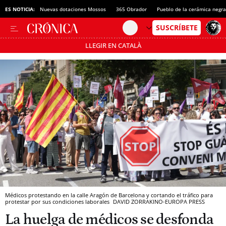
ES NOTICIA:
DO Cava
Nuevas dotaciones Mossos
365 Obrador
Pueblo de la cerámica negra
LLEGIR EN CATALÀ
Pásate al MODO AHORRO
Médicos protestando en la calle Aragón de Barcelona y cortando el tráfico para
protestar por sus condiciones laborales
DAVID ZORRAKINO-EUROPA PRESS
La huelga de médicos se desfonda