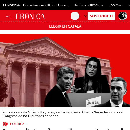
ES NOTICIA:
Promoción inmobiliaria Menorca
Escándalo ERC Girona
DO Cava
N
LLEGIR EN CATALÀ
Pásate al MODO AHORRO
Fotomontaje de Míriam Nogueras, Pedro Sánchez y Alberto Núñez Feijóo con el
Congreso de los Diputados de fondo
POLÍTICA