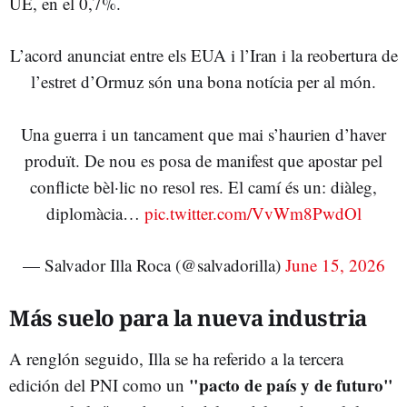
UE, en el 0,7%.
L’acord anunciat entre els EUA i l’Iran i la reobertura de
l’estret d’Ormuz són una bona notícia per al món.
Una guerra i un tancament que mai s’haurien d’haver
produït. De nou es posa de manifest que apostar pel
conflicte bèl·lic no resol res. El camí és un: diàleg,
diplomàcia…
pic.twitter.com/VvWm8PwdOl
— Salvador Illa Roca (@salvadorilla)
June 15, 2026
Más suelo para la nueva industria
A renglón seguido, Illa se ha referido a la tercera
"pacto de país y de futuro"
edición del PNI como un