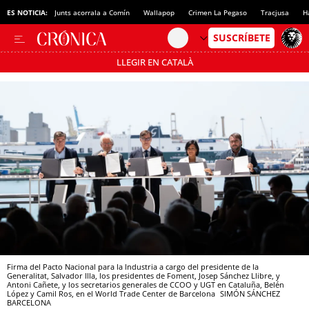
ES NOTICIA:
Junts acorrala a Comín
Wallapop
Crimen La Pegaso
Tracjusa
H
LLEGIR EN CATALÀ
Pásate al MODO AHORRO
Firma del Pacto Nacional para la Industria a cargo del presidente de la
Generalitat, Salvador Illa, los presidentes de Foment, Josep Sánchez Llibre, y
Antoni Cañete, y los secretarios generales de CCOO y UGT en Cataluña, Belén
López y Camil Ros, en el World Trade Center de Barcelona
SIMÓN SÁNCHEZ
BARCELONA