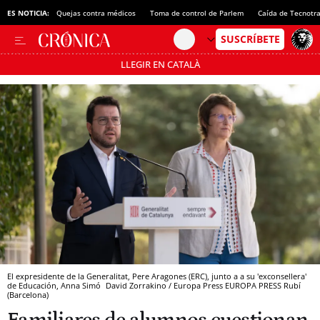
ES NOTICIA:
Quejas contra médicos
Toma de control de Parlem
Caída de Tecnotr
LLEGIR EN CATALÀ
Pásate al MODO AHORRO
El expresidente de la Generalitat, Pere Aragones (ERC), junto a a su 'exconsellera'
de Educación, Anna Simó
David Zorrakino / Europa Press
EUROPA PRESS
Rubí
(Barcelona)