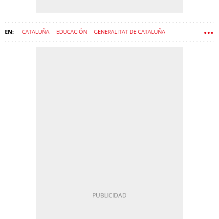
CATALUÑA
EDUCACIÓN
GENERALITAT DE CATALUÑA
GASTO PÚBLICO
NIÑOS
SUBVENCIONES
CONSEJERÍA DE ENSEÑANZA
COLEGIOS PÚBLICOS