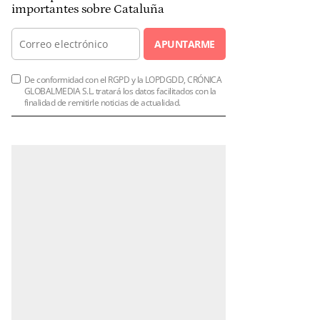
importantes sobre Cataluña
APUNTARME
De conformidad con el RGPD y la LOPDGDD, CRÓNICA
GLOBALMEDIA S.L. tratará los datos facilitados con la
finalidad de remitirle noticias de actualidad.