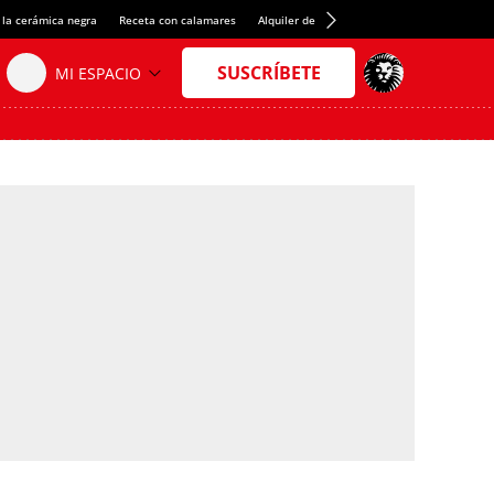
 la cerámica negra
Receta con calamares
Alquiler de habitaciones en España
Créd