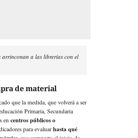
arrinconan a las librerías con el
pra de material
cado que la medida, que volverá a ser
educación Primaria, Secundaria
centros públicos o
os en
hasta qué
ndicadores para evaluar
conómico
que comporta el inicio de