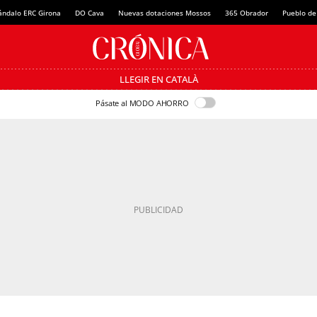
ándalo ERC Girona
DO Cava
Nuevas dotaciones Mossos
365 Obrador
Pueblo de
LLEGIR EN CATALÀ
Pásate al MODO AHORRO