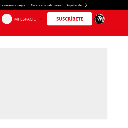
 la cerámica negra
Receta con calamares
Alquiler de habitaciones en España
Créd