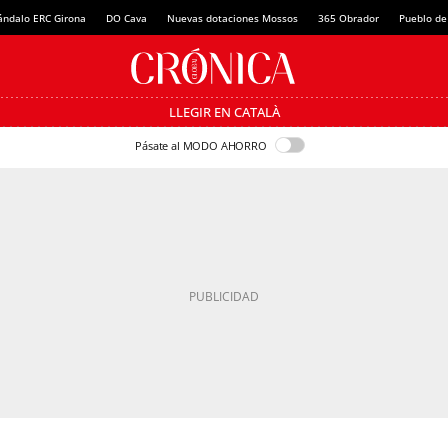
ándalo ERC Girona
DO Cava
Nuevas dotaciones Mossos
365 Obrador
Pueblo de
LLEGIR EN CATALÀ
Pásate al MODO AHORRO