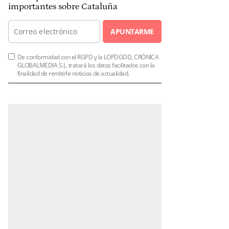
importantes sobre Cataluña
APUNTARME
De conformidad con el RGPD y la LOPDGDD, CRÓNICA
GLOBALMEDIA S.L. tratará los datos facilitados con la
finalidad de remitirle noticias de actualidad.