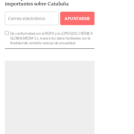
importantes sobre Cataluña
APUNTARME
De conformidad con el RGPD y la LOPDGDD, CRÓNICA
GLOBALMEDIA S.L. tratará los datos facilitados con la
finalidad de remitirle noticias de actualidad.