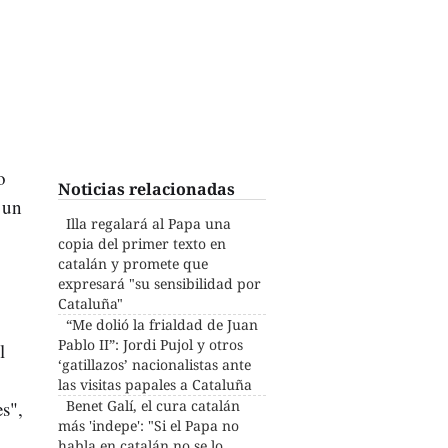
o
Noticias relacionadas
 un
Illa regalará al Papa una
copia del primer texto en
catalán y promete que
expresará "su sensibilidad por
Cataluña"
“Me dolió la frialdad de Juan
Pablo II”: Jordi Pujol y otros
l
‘gatillazos’ nacionalistas ante
las visitas papales a Cataluña
es",
Benet Galí, el cura catalán
más 'indepe': "Si el Papa no
habla en catalán no se lo