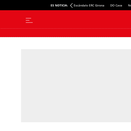
Promoción inmobiliaria Menorca
ES NOTICIA:
Escándalo ERC Girona
DO Cava
N