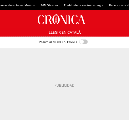
uevas dotaciones Mossos
365 Obrador
Pueblo de la cerámica negra
Receta con ca
LLEGIR EN CATALÀ
Pásate al MODO AHORRO