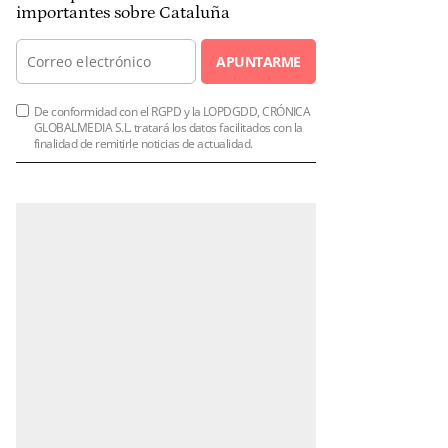
importantes sobre Cataluña
APUNTARME
De conformidad con el RGPD y la LOPDGDD, CRÓNICA
GLOBALMEDIA S.L. tratará los datos facilitados con la
finalidad de remitirle noticias de actualidad.