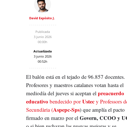
David Expósito J.
Publicada
3 junio 2026
00:00h
Actualizada
3 junio 2026
00:52h
El balón está en el tejado de 96.857 docentes.
Profesores y maestros catalanes votan hasta el
preacuerdo
mediodía del jueves si aceptan el
educativo
Ustec
bendecido por
y Professors d
Aspepc-Sps
Secundària (
)
que amplía el pacto
Govern, CCOO y 
firmado en marzo por el
o si bien rechazan las nuevas mejoras y se