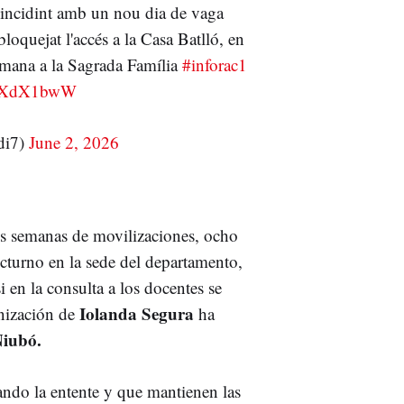
oincidint amb un nou dia de vaga
loquejat l'accés a la Casa Batlló, en
etmana a la Sagrada Família
#inforac1
mFbXdX1bwW
di7)
June 2, 2026
res semanas de movilizaciones, ocho
octurno en la sede del departamento,
 en la consulta a los docentes se
Iolanda Segura
nización de
ha
Niubó.
ando la entente y que mantienen las