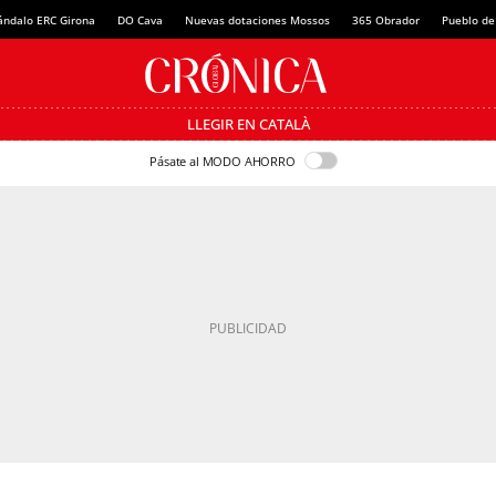
ándalo ERC Girona
DO Cava
Nuevas dotaciones Mossos
365 Obrador
Pueblo de
LLEGIR EN CATALÀ
Pásate al MODO AHORRO