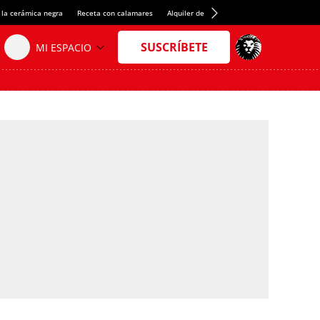
 la cerámica negra
Receta con calamares
Alquiler de habitaciones en España
Créd