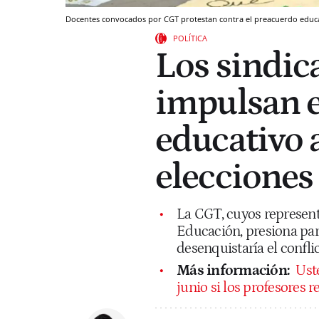
Docentes convocados por CGT protestan contra el preacuerdo educat
POLÍTICA
Los sindic
impulsan el
educativo 
elecciones
La CGT, cuyos represent
Educación, presiona par
desenquistaría el confli
Más información:
Ust
junio si los profesores 