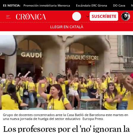
ES NOTICIA:
Promoción inmobiliaria Menorca
Escándalo ERC Girona
DO Cava
N
LLEGIR EN CATALÀ
Pásate al MODO AHORRO
Grupo de docentes concentrados ante la Casa Batlló de Barcelona este martes en
una nueva jornada de huelga del sector educativo
Europa Press
Los profesores por el 'no' ignoran la