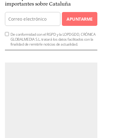
importantes sobre Cataluña
APUNTARME
De conformidad con el RGPD y la LOPDGDD, CRÓNICA
GLOBALMEDIA S.L. tratará los datos facilitados con la
finalidad de remitirle noticias de actualidad.