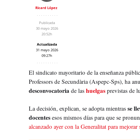
Ricard López
Publicada
30 mayo 2026
20:52h
Actualizada
31 mayo 2026
09:27h
El sindicato mayoritario de la enseñanza públic
Professors de Secundària (Aspepc-Sps), ha anu
desconvocatoria
huelgas
de las
previstas de l
se ll
La decisión, explican, se adopta mientras
docentes
esos mismos días para que se pronunc
alcanzado ayer con la Generalitat para mejorar 