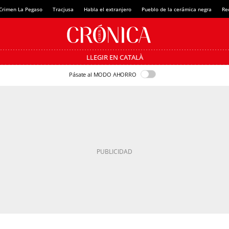
Crimen La Pegaso
Tracjusa
Habla el extranjero
Pueblo de la cerámica negra
Re
LLEGIR EN CATALÀ
Pásate al MODO AHORRO