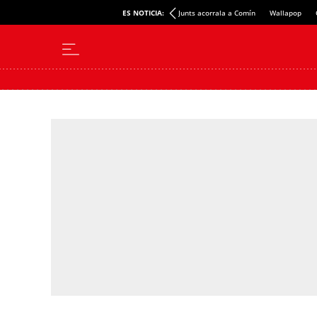
ES NOTICIA:
Junts acorrala a Comín
Wallapop